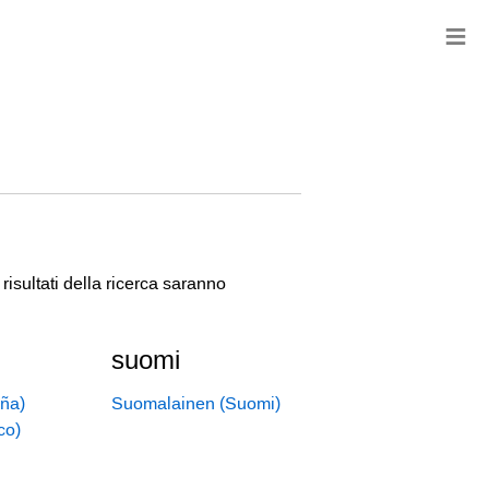
≡
risultati della ricerca saranno
suomi
ña)
Suomalainen (Suomi)
co)