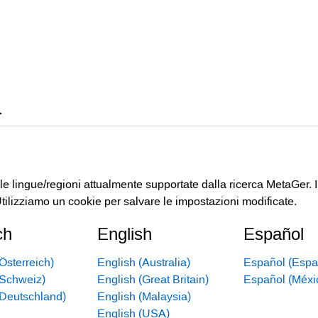
a
 le lingue/regioni attualmente supportate dalla ricerca MetaGer. I 
Utilizziamo un cookie per salvare le impostazioni modificate.
ch
English
Español
Österreich)
English (Australia)
Español (Espa
(Schweiz)
English (Great Britain)
Español (Méxi
(Deutschland)
English (Malaysia)
English (USA)