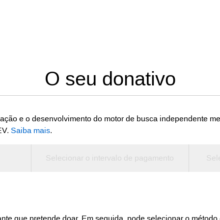
O seu donativo
vação e o desenvolvimento do motor de busca independente met
EV.
Saiba mais
.
Selecionar o intervalo de pagamento
Sel
tante que pretende doar. Em seguida, pode selecionar o método