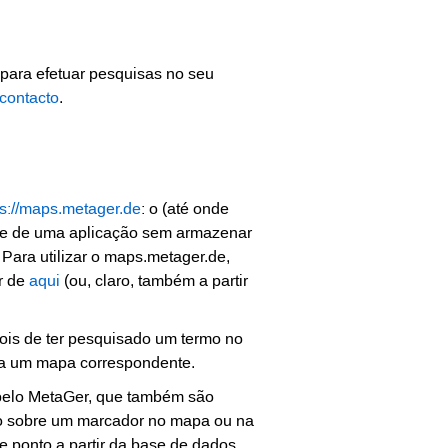
 para efetuar pesquisas no seu
 contacto
.
ps://maps.metager.de
: o (até onde
r e de uma aplicação sem armazenar
 Para utilizar o maps.metager.de,
r de
aqui
(ou, claro, também a partir
ois de ter pesquisado um termo no
á a um mapa correspondente.
 pelo MetaGer, que também são
rato sobre um marcador no mapa ou na
e ponto a partir da base de dados