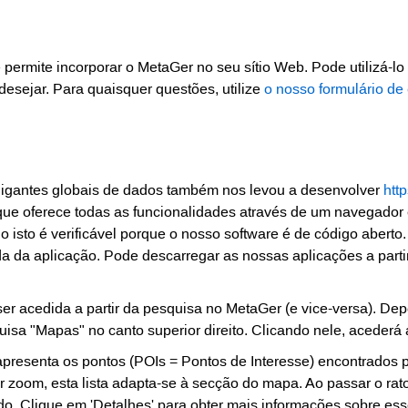
permite incorporar o MetaGer no seu sítio Web. Pode utilizá-lo
 desejar. Para quaisquer questões, utilize
o nosso formulário de
 gigantes globais de dados também nos levou a desenvolver
htt
que oferece todas as funcionalidades através de um navegado
o isto é verificável porque o nosso software é de código aberto.
 da aplicação. Pode descarregar as nossas aplicações a parti
r acedida a partir da pesquisa no MetaGer (e vice-versa). Dep
isa "Mapas" no canto superior direito. Clicando nele, aceder
resenta os pontos (POIs = Pontos de Interesse) encontrados
azer zoom, esta lista adapta-se à secção do mapa. Ao passar o 
ado. Clique em 'Detalhes' para obter mais informações sobre ess