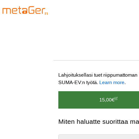
FI
Lahjoituksellasi tuet riippumattoman
SUMA-EV:n työtä.
Learn more
.
15,00€
Miten haluatte suorittaa m