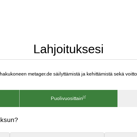
Lahjoituksesi
 hakukoneen metager.de säilyttämistä ja kehittämistä sekä voitt
Puolivuosittain
aksun?