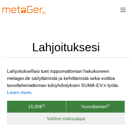
≡
FI
Lahjoituksesi
Lahjoituksellasi tuet riippumattoman hakukoneen
metager.de säilyttämistä ja kehittämistä sekä voittoa
tavoittelemattoman tukiyhdistyksen SUMA-EV:n työtä.
Learn more
.
15,00€
Vuosittainen
Valitse maksutapa