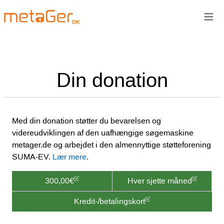
≡
DK
Din donation
Med din donation støtter du bevarelsen og
videreudviklingen af den uafhængige søgemaskine
metager.de og arbejdet i den almennyttige støtteforening
SUMA-EV.
Lær mere
.
300,00€
Hver sjette måned
Kredit-/betalingskort