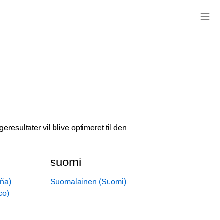
≡
resultater vil blive optimeret til den
suomi
ña)
Suomalainen (Suomi)
co)