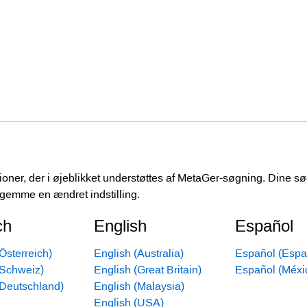
ioner, der i øjeblikket understøttes af MetaGer-søgning. Dine søge
t gemme en ændret indstilling.
ch
English
Español
Österreich)
English (Australia)
Español (Espa
(Schweiz)
English (Great Britain)
Español (Méxi
(Deutschland)
English (Malaysia)
English (USA)