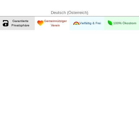
Deutsch (Österreich)
Garantierte
Gemeinnütziger
Vielfältig & Frei
100% Ökostrom
Privatsphäre
Verein
Garantierte Privatsphäre