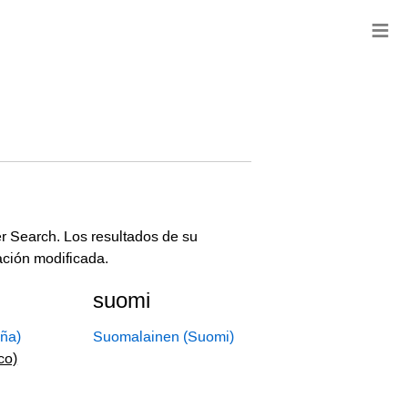
≡
r Search. Los resultados de su
ación modificada.
suomi
ña)
Suomalainen (Suomi)
co)