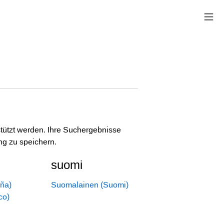
≡
stützt werden. Ihre Suchergebnisse
ng zu speichern.
suomi
ña)
Suomalainen (Suomi)
co)