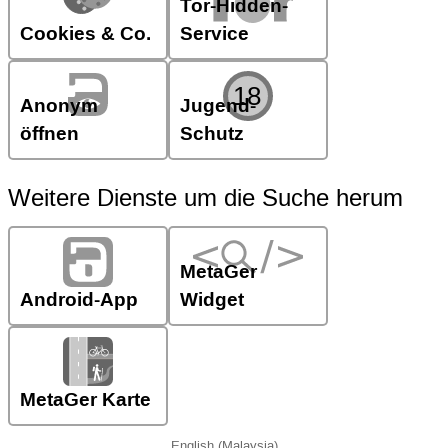
Tor-Hidden-
Cookies & Co.
Service
Anonym
Jugend-
öffnen
Schutz
Weitere Dienste um die Suche herum
MetaGer
Android-App
Widget
MetaGer Karte
English (Malaysia)