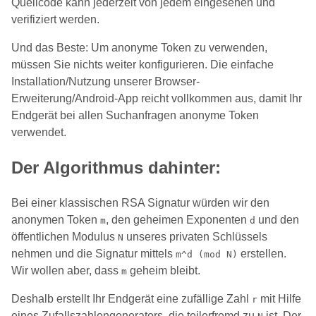
Quellcode kann jederzeit von jedem eingesehen und
verifiziert werden.
Und das Beste: Um anonyme Token zu verwenden,
müssen Sie nichts weiter konfigurieren. Die einfache
Installation/Nutzung unserer Browser-
Erweiterung/Android-App reicht vollkommen aus, damit Ihr
Endgerät bei allen Suchanfragen anonyme Token
verwendet.
Der Algorithmus dahinter:
Bei einer klassischen RSA Signatur würden wir den
anonymen Token
, den geheimen Exponenten
und den
m
d
öffentlichen Modulus
unseres privaten Schlüssels
N
nehmen und die Signatur mittels
erstellen.
m^d (mod N)
Wir wollen aber, dass
geheim bleibt.
m
Deshalb erstellt Ihr Endgerät eine zufällige Zahl
mit Hilfe
r
eines Zufallszahlengenerators, die teilerfremd zu
ist. Der