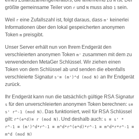
N
größte gemeinsame Teiler von
und
muss also
sein.
r
N
1
Weil
eine Zufallszahl ist, folgt daraus, dass
keinerlei
r
m'
Informationen über den lokal gespeicherten anonymen
Token
preisgibt.
m
Unser Server erhält nun von Ihrem Endgerät den
verschleierten anonymen Token
zusammen mit dem zu
m'
verwendenden MetaGer Schlüssel. Wir ziehen einen
Token von dem Schlüssel ab und senden die ebenfalls
verschleierte Signatur
an Ihr Endgerät
s'≡ (m')^d (mod N)
zurück.
Ihr Endgerät kann nun die tatsächlich gültige RSA Signatur
für den unverschleierten anonymen Token berechnen:
s
s≡
. Das funktioniert, weil für RSA Schlüssel
s' r^-1 (mod N)
gilt:
. Und deshalb auch:
r^(e*d)≡ r (mod N)
s ≡ s' *
r^-1 ≡ (m')^d*r^-1 ≡ m^d*r^(e*d)*r^-1 ≡ m^d*r*r^-1 ≡
m^d (mod N)